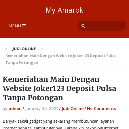
My Amarok
MENU
JUDI ONLINE
Kemeriahan Main Dengan Website Joker123 Deposit Pulsa
Tanpa Potongan
Kemeriahan Main Dengan
Website Joker123 Deposit Pulsa
Tanpa Potongan
by
admin
/
January 30, 2021
/
Judi Online
/
No Comments
Banyak sekali gadget yang sekarang membutuhkan layanan
internet sebagai sambungannya. Karena kini teknologi internet