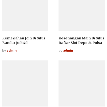
Kemeriahan Join Di Situs
Kesenangan Main Di Situs
Bandar Judi 4d
Daftar Slot Deposit Pulsa
by
admin
by
admin