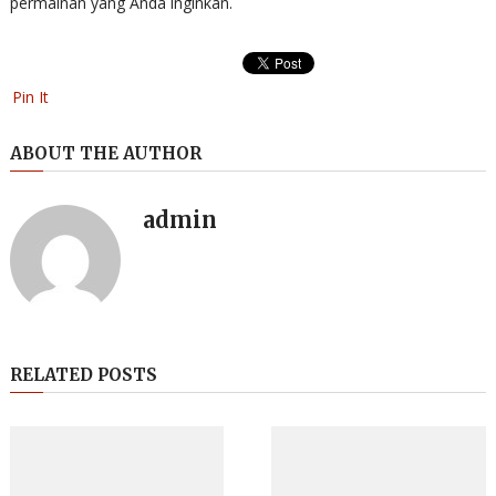
permainan yang Anda inginkan.
Pin It
ABOUT THE AUTHOR
admin
RELATED POSTS