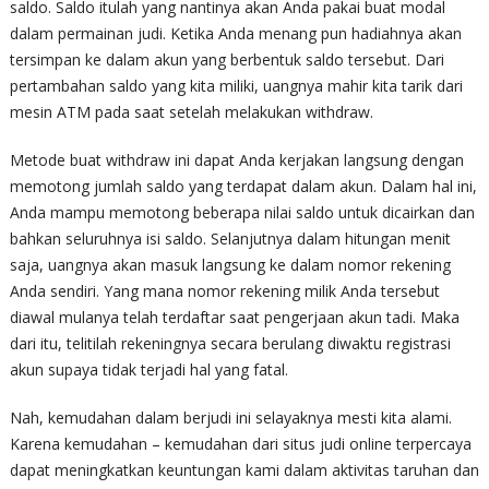
saldo. Saldo itulah yang nantinya akan Anda pakai buat modal
dalam permainan judi. Ketika Anda menang pun hadiahnya akan
tersimpan ke dalam akun yang berbentuk saldo tersebut. Dari
pertambahan saldo yang kita miliki, uangnya mahir kita tarik dari
mesin ATM pada saat setelah melakukan withdraw.
Metode buat withdraw ini dapat Anda kerjakan langsung dengan
memotong jumlah saldo yang terdapat dalam akun. Dalam hal ini,
Anda mampu memotong beberapa nilai saldo untuk dicairkan dan
bahkan seluruhnya isi saldo. Selanjutnya dalam hitungan menit
saja, uangnya akan masuk langsung ke dalam nomor rekening
Anda sendiri. Yang mana nomor rekening milik Anda tersebut
diawal mulanya telah terdaftar saat pengerjaan akun tadi. Maka
dari itu, telitilah rekeningnya secara berulang diwaktu registrasi
akun supaya tidak terjadi hal yang fatal.
Nah, kemudahan dalam berjudi ini selayaknya mesti kita alami.
Karena kemudahan – kemudahan dari situs judi online terpercaya
dapat meningkatkan keuntungan kami dalam aktivitas taruhan dan