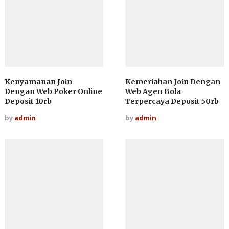
Kenyamanan Join
Kemeriahan Join Dengan
Dengan Web Poker Online
Web Agen Bola
Deposit 10rb
Terpercaya Deposit 50rb
by
admin
by
admin