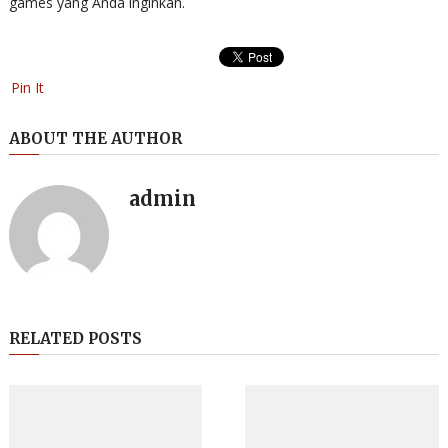
games yang Anda inginkan.
Pin It
ABOUT THE AUTHOR
admin
RELATED POSTS