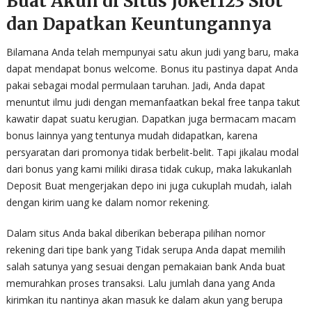
Buat Akun di Situs Joker123 Slot
dan Dapatkan Keuntungannya
Bilamana Anda telah mempunyai satu akun judi yang baru, maka
dapat mendapat bonus welcome. Bonus itu pastinya dapat Anda
pakai sebagai modal permulaan taruhan. Jadi, Anda dapat
menuntut ilmu judi dengan memanfaatkan bekal free tanpa takut
kawatir dapat suatu kerugian. Dapatkan juga bermacam macam
bonus lainnya yang tentunya mudah didapatkan, karena
persyaratan dari promonya tidak berbelit-belit. Tapi jikalau modal
dari bonus yang kami miliki dirasa tidak cukup, maka lakukanlah
Deposit Buat mengerjakan depo ini juga cukuplah mudah, ialah
dengan kirim uang ke dalam nomor rekening.
Dalam situs Anda bakal diberikan beberapa pilihan nomor
rekening dari tipe bank yang Tidak serupa Anda dapat memilih
salah satunya yang sesuai dengan pemakaian bank Anda buat
memurahkan proses transaksi. Lalu jumlah dana yang Anda
kirimkan itu nantinya akan masuk ke dalam akun yang berupa