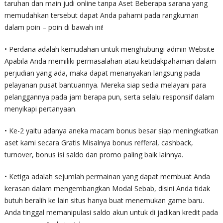
taruhan dan main judi online tanpa Aset Beberapa sarana yang
memudahkan tersebut dapat Anda pahami pada rangkuman
dalam poin – poin di bawah ini!
• Perdana adalah kemudahan untuk menghubungi admin Website
Apabila Anda memiliki permasalahan atau ketidakpahaman dalam
perjudian yang ada, maka dapat menanyakan langsung pada
pelayanan pusat bantuannya. Mereka siap sedia melayani para
pelanggannya pada jam berapa pun, serta selalu responsif dalam
menyikapi pertanyaan.
• Ke-2 yaitu adanya aneka macam bonus besar siap meningkatkan
aset kami secara Gratis Misalnya bonus refferal, cashback,
turnover, bonus isi saldo dan promo paling baik lainnya.
• Ketiga adalah sejumlah permainan yang dapat membuat Anda
kerasan dalam mengembangkan Modal Sebab, disini Anda tidak
butuh beralih ke lain situs hanya buat menemukan game baru.
Anda tinggal memanipulasi saldo akun untuk di jadikan kredit pada