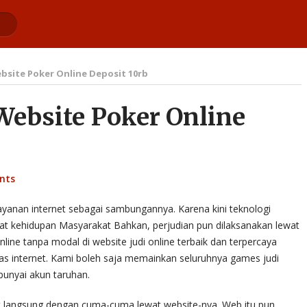
bsite Poker Online Deposit 10rb
Website Poker Online
nts
anan internet sebagai sambungannya. Karena kini teknologi
at kehidupan Masyarakat Bahkan, perjudian pun dilaksanakan lewat
nline tanpa modal di website judi online terbaik dan terpercaya
tas internet. Kami boleh saja memainkan seluruhnya games judi
punyai akun taruhan.
t langsung dengan cuma-cuma lewat website-nya. Web itu pun