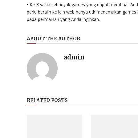
• Ke-3 yakni sebanyak games yang dapat membuat And
perlu beralih ke lain web hanya utk menemukan games ba
pada permainan yang Anda inginkan.
ABOUT THE AUTHOR
admin
RELATED POSTS