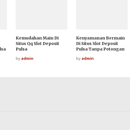
Kemudahan Main Di
Kenyamanan Bermain
Situs Qq Slot Deposit
Di Situs Slot Deposit
lsa
Pulsa
Pulsa Tanpa Potongan
by
admin
by
admin