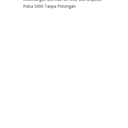
Pulsa 5000 Tanpa Potongan