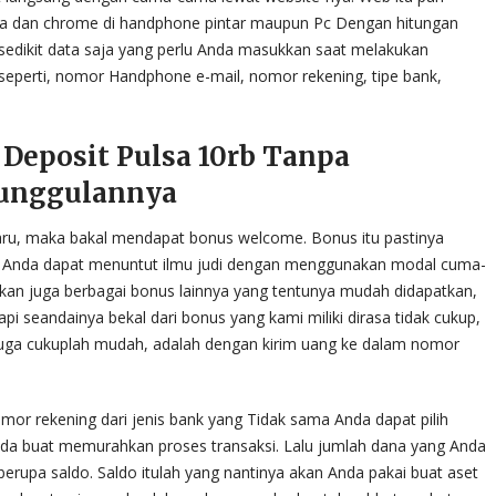
a dan chrome di handphone pintar maupun Pc Dengan hitungan
sedikit data saja yang perlu Anda masukkan saat melakukan
h seperti, nomor Handphone e-mail, nomor rekening, tipe bank,
r Deposit Pulsa 10rb Tanpa
eunggulannya
aru, maka bakal mendapat bonus welcome. Bonus itu pastinya
di, Anda dapat menuntut ilmu judi dengan menggunakan modal cuma-
tkan juga berbagai bonus lainnya yang tentunya mudah didapatkan,
api seandainya bekal dari bonus yang kami miliki dirasa tidak cukup,
juga cukuplah mudah, adalah dengan kirim uang ke dalam nomor
mor rekening dari jenis bank yang Tidak sama Anda dapat pilih
da buat memurahkan proses transaksi. Lalu jumlah dana yang Anda
erupa saldo. Saldo itulah yang nantinya akan Anda pakai buat aset