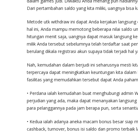
dalam games judi. Diwaktu Anda menang pun hadiahnya
Dari pertambahan saldo yang kita miliki, uangnya bisa 
Metode utk withdraw ini dapat Anda kerjakan langsun
hal ini, Anda mampu memotong beberapa nilai saldo un
hitungan menit saja, uangnya dapat masuk langsung k
milik Anda tersebut sebelumnya telah terdaftar saat pem
berulang dikala registrasi akun supaya tidak terjadi hal y
Nah, kemudahan dalam berjudi ini seharusnya mesti ki
terpercaya dapat meningkatkan keuntungan kita dalam 
fasilitas yang memudahkan tersebut dapat Anda pahami
• Perdana ialah kemudahan buat menghubungi admin W
perjudian yang ada, maka dapat menanyakan langsung 
para pelanggannya pada jam berapa pun, serta senanti
• Kedua ialah adanya aneka macam bonus besar siap me
cashback, turnover, bonus isi saldo dan promo terbaik l