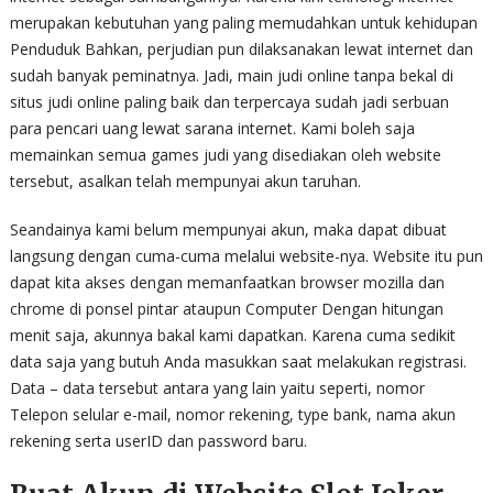
merupakan kebutuhan yang paling memudahkan untuk kehidupan
Penduduk Bahkan, perjudian pun dilaksanakan lewat internet dan
sudah banyak peminatnya. Jadi, main judi online tanpa bekal di
situs judi online paling baik dan terpercaya sudah jadi serbuan
para pencari uang lewat sarana internet. Kami boleh saja
memainkan semua games judi yang disediakan oleh website
tersebut, asalkan telah mempunyai akun taruhan.
Seandainya kami belum mempunyai akun, maka dapat dibuat
langsung dengan cuma-cuma melalui website-nya. Website itu pun
dapat kita akses dengan memanfaatkan browser mozilla dan
chrome di ponsel pintar ataupun Computer Dengan hitungan
menit saja, akunnya bakal kami dapatkan. Karena cuma sedikit
data saja yang butuh Anda masukkan saat melakukan registrasi.
Data – data tersebut antara yang lain yaitu seperti, nomor
Telepon selular e-mail, nomor rekening, type bank, nama akun
rekening serta userID dan password baru.