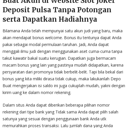
Buat Akun di Website Slot Joker
Deposit Pulsa Tanpa Potongan
serta Dapatkan Hadiahnya
Bilamana Anda telah mempunyai satu akun judi yang baru, maka
akan mendapat bonus welcome. Bonus itu tentunya dapat Anda
pakai sebagai modal permulaan taruhan. Jadi, Anda dapat
menggali ilmu judi dengan menggunakan aset cuma-cuma tanpa
takut kawatir bakal suatu kerugian. Dapatkan juga bermacam
macam bonus yang lain yang pastinya mudah didapatkan, karena
persyaratan dari promonya tidak berbelit-belit. Tapi bila bekal dari
bonus yang kita miliki dirasa tidak cukup, maka lakukanlah Depo
Buat mengerjakan isi saldo ini juga cukuplah mudah, yakni dengan
kirim uang ke dalam nomor rekening.
Dalam situs Anda dapat diberikan beberapa pilihan nomor
rekening dari tipe bank yang Tidak sama Anda dapat pilih salah
satunya yang sesuai dengan penggunaan bank Anda utk
memurahkan proses transaksi. Lalu jumlah dana yang Anda