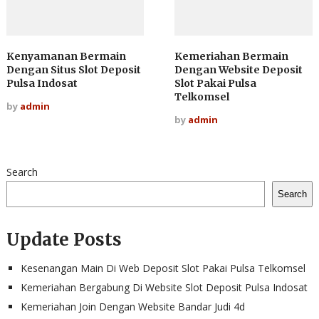
Kenyamanan Bermain
Kemeriahan Bermain
Dengan Situs Slot Deposit
Dengan Website Deposit
Pulsa Indosat
Slot Pakai Pulsa
Telkomsel
by
admin
by
admin
Search
Search
Update Posts
Kesenangan Main Di Web Deposit Slot Pakai Pulsa Telkomsel
Kemeriahan Bergabung Di Website Slot Deposit Pulsa Indosat
Kemeriahan Join Dengan Website Bandar Judi 4d