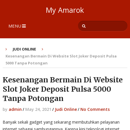
My Amarok
MENU
JUDI ONLINE
Kesenangan Bermain Di Website Slot Joker Deposit Pulsa
5000 Tanpa Potongan
Kesenangan Bermain Di Website
Slot Joker Deposit Pulsa 5000
Tanpa Potongan
by
admin
/
May 24, 2021
/
Judi Online
/
No Comments
Banyak sekali gadget yang sekarang membutuhkan pelayanan
internet sebagai sambungannya. Karena kini teknologi internet