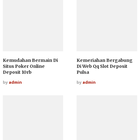
Kemudahan Bermain Di
Kemeriahan Bergabung
Situs Poker Online
Di Web Qq Slot Deposit
Deposit 10rb
Pulsa
by
admin
by
admin