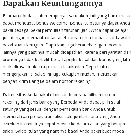
Dapatkan Keuntungannya
Bilamana Anda telah mempunyai satu akun judi yang baru, maka
dapat mendapat bonus welcome. Bonus itu pastinya dapat Anda
pakai sebagai bekal permulaan taruhan. Jadi, Anda dapat belajar
judi dengan memanfaatkan aset cuma-cuma tanpa takut kawatir
bakal suatu kerugian. Dapatkan juga beraneka ragam bonus
lainnya yang pastinya mudah didapatkan, karena persyaratan dari
promonya tidak berbelit-belit. Tapi jika bekal dari bonus yang kita
miliki dirasa tidak cukup, maka lakukanlah Depo Untuk
mengerjakan isi saldo ini juga cukuplah mudah, merupakan
dengan kirim uang ke dalam nomor rekening.
Dalam situs Anda bakal diberikan beberapa pilihan nomor
rekening dari jenis bank yang Berbeda Anda dapat pilih salah
satunya yang sesuai dengan pemakaian bank Anda untuk
memurahkan proses transaksi. Lalu jumlah dana yang Anda
kirimkan itu nantinya dapat masuk ke dalam akun yang berupa
saldo. Saldo itulah yang nantinya bakal Anda pakai buat modal