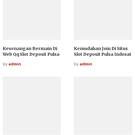
Kesenangan Bermain Di
Kemudahan Join Di Situs
Web Qq Slot Deposit Pulsa
Slot Deposit Pulsa Indosat
by
admin
by
admin