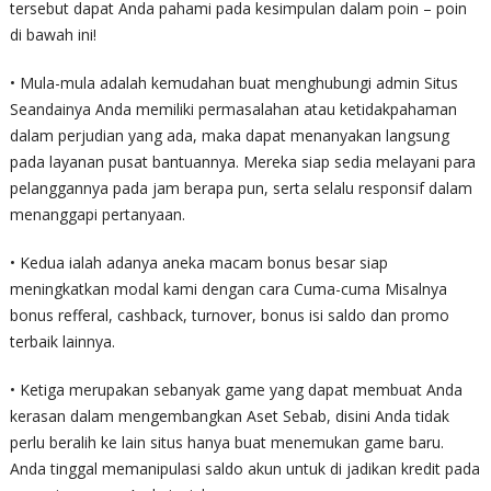
tersebut dapat Anda pahami pada kesimpulan dalam poin – poin
di bawah ini!
• Mula-mula adalah kemudahan buat menghubungi admin Situs
Seandainya Anda memiliki permasalahan atau ketidakpahaman
dalam perjudian yang ada, maka dapat menanyakan langsung
pada layanan pusat bantuannya. Mereka siap sedia melayani para
pelanggannya pada jam berapa pun, serta selalu responsif dalam
menanggapi pertanyaan.
• Kedua ialah adanya aneka macam bonus besar siap
meningkatkan modal kami dengan cara Cuma-cuma Misalnya
bonus refferal, cashback, turnover, bonus isi saldo dan promo
terbaik lainnya.
• Ketiga merupakan sebanyak game yang dapat membuat Anda
kerasan dalam mengembangkan Aset Sebab, disini Anda tidak
perlu beralih ke lain situs hanya buat menemukan game baru.
Anda tinggal memanipulasi saldo akun untuk di jadikan kredit pada