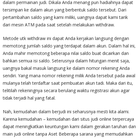
dalam permainan judi. Dikala Anda menang pun hadiahnya dapat
tersimpan ke dalam akun yang berbentuk saldo tersebut. Dari
pertambahan saldo yang kami miliki, uangnya dapat kami tarik
dari mesin ATM pada saat setelah melakukan withdraw.
Metode utk withdraw ini dapat Anda kerjakan langsung dengan
memotong jumlah saldo yang terdapat dalam akun. Dalam hal ini,
Anda mahir memotong beberapa nilai saldo buat dicairkan dan
bahkan semua isi saldo. Seterusnya dalam hitungan menit saja,
uangnya bakal masuk langsung ke dalam nomor rekening Anda
sendiri. Yang mana nomor rekening milik Anda tersebut pada awal
mulanya telah terdaftar saat pembuatan akun tadi. Maka dari itu,
telitilah rekeningnya secara berulang waktu registrasi akun agar
tidak terjadi hal yang fatal.
Nah, kemudahan dalam berjudi ini seharusnya mesti kita alami.
Karena kemudahan – kemudahan dari situs judi online terpercaya
dapat meningkatkan keuntungan kami dalam gerakan taruhan dan
main judi online tanpa Aset Beberapa sarana yang memudahkan