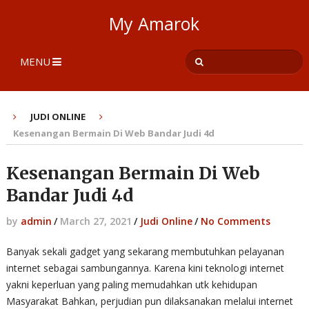
My Amarok
MENU
JUDI ONLINE
Kesenangan Bermain Di Web Bandar Judi 4d
Kesenangan Bermain Di Web
Bandar Judi 4d
by
admin
/
March 27, 2021
/
Judi Online
/
No Comments
Banyak sekali gadget yang sekarang membutuhkan pelayanan
internet sebagai sambungannya. Karena kini teknologi internet
yakni keperluan yang paling memudahkan utk kehidupan
Masyarakat Bahkan, perjudian pun dilaksanakan melalui internet