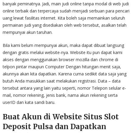
banyak peminatnya. Jadi, main judi online tanpa modal di web judi
online terbaik dan terpercaya sudah menjadi serbuan para pencari
uang lewat fasilitas internet. Kita boleh saja memainkan seluruh
permainan judi yang disediakan oleh web tersebut, asalkan telah
mempunyai akun taruhan.
Bila kami belum mempunyai akun, maka dapat dibuat langsung
dengan gratis melalui website-nya. Website itu pun dapat kami
akses dengan menggunakan browser mozilla dan chrome di
telpon pintar maupun Computer Dengan hitungan menit saja,
akunnya akan kita dapatkan. Karena cuma sedikit data saja yang
butuh Anda masukkan saat melakukan registrasi. Data – data
tersebut antara yang lain yaitu seperti, nomor Telepon selular e-
mail, nomor rekening, jenis bank, nama akun rekening serta
userID dan kata sandi baru.
Buat Akun di Website Situs Slot
Deposit Pulsa dan Dapatkan