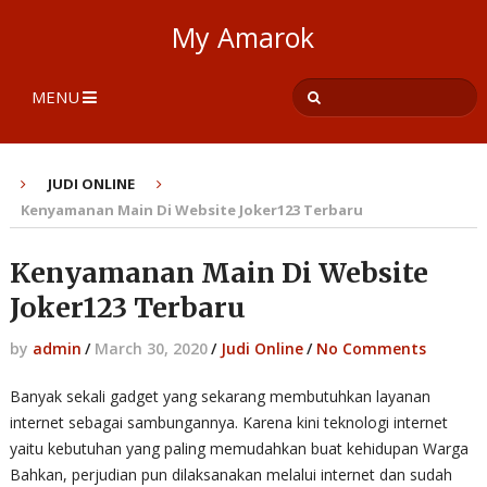
My Amarok
MENU
JUDI ONLINE
Kenyamanan Main Di Website Joker123 Terbaru
Kenyamanan Main Di Website
Joker123 Terbaru
by
admin
/
March 30, 2020
/
Judi Online
/
No Comments
Banyak sekali gadget yang sekarang membutuhkan layanan
internet sebagai sambungannya. Karena kini teknologi internet
yaitu kebutuhan yang paling memudahkan buat kehidupan Warga
Bahkan, perjudian pun dilaksanakan melalui internet dan sudah