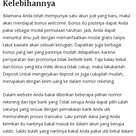
Kelebihannya
Bilamana Anda telah mempunyai satu akun judi yang baru, maka
akan mendapat bonus welcome. Bonus itu pastinya dapat Anda
pakai sebagai modal permulaan taruhan. Jadi, Anda dapat
menuntut ilmu judi dengan memanfaatkan modal gratis tanpa
takut kawatir akan sebuah kerugian. Dapatkan juga berbagai
bonus yang lain yang pastinya mudah didapatkan, karena
persyaratan dari promonya tidak berbelit-belit. Tapi kalau bekal
dari bonus yang kita miliki dirasa tidak cukup, maka lakukanlah
Deposit Untuk mengerjakan deposit ini juga cukuplah mudah,
merupakan dengan kirim uang ke dalam nomor rekening.
Dalam website Anda bakal diberikan beberapa pilihan nomor
rekening dari tipe bank yang Tidak serupa Anda dapat pilih salah
satunya yang sesuai dengan pemakaian bank Anda utk
memurahkan proses transaksi. Lalu jumlah dana yang Anda
kirimkan itu nantinya bakal masuk ke dalam akun yang berupa
saldo. Saldo itulah yang nantinya bakal Anda pakai utk bekal dalam