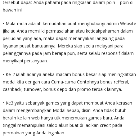
tersebut dapat Anda pahami pada ringkasan dalam poin – poin di
bawah ini!
• Mula-mula adalah kemudahan buat menghubungi admin Website
Jikalau Anda memiliki permasalahan atau ketidakpahaman dalam
perjudian yang ada, maka dapat menanyakan langsung pada
layanan pusat bantuannya. Mereka siap sedia melayani para
pelanggannya pada jam berapa pun, serta selalu responsif dalam
menyikapi pertanyaan.
• Ke-2 ialah adanya aneka macam bonus besar siap meningkatkan
modal kita dengan cara Cuma-cuma Contohnya bonus refferal,
cashback, turnover, bonus depo dan promo terbaik lainnya.
• Ke3 yaitu sebanyak games yang dapat membuat Anda kerasan
dalam mengembangkan Modal Sebab, disini Anda tidak butuh
beralih ke lain web hanya utk menemukan games baru. Anda
tinggal memanipulasi saldo akun buat di jadikan credit pada
permainan yang Anda inginkan.