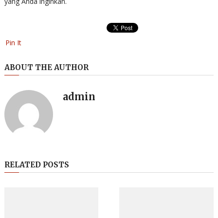
yang Anda inginkan.
Pin It
ABOUT THE AUTHOR
admin
RELATED POSTS