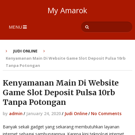
My Amarok
MENU
JUDI ONLINE
Kenyamanan Main Di Website Game Slot Deposit Pulsa 10rb
Tanpa Potongan
Kenyamanan Main Di Website
Game Slot Deposit Pulsa 10rb
Tanpa Potongan
by
admin
/
January 24, 2020
/
Judi Online
/
No Comments
Banyak sekali gadget yang sekarang membutuhkan layanan
internet sebagai sambungannya. Karena kini teknologi internet