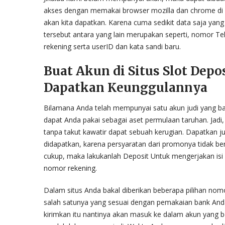
akses dengan memakai browser mozilla dan chrome di 
akan kita dapatkan. Karena cuma sedikit data saja yan
tersebut antara yang lain merupakan seperti, nomor Te
rekening serta userID dan kata sandi baru.
Buat Akun di Situs Slot Depo
Dapatkan Keunggulannya
Bilamana Anda telah mempunyai satu akun judi yang b
dapat Anda pakai sebagai aset permulaan taruhan. Jadi
tanpa takut kawatir dapat sebuah kerugian. Dapatkan
didapatkan, karena persyaratan dari promonya tidak berbel
cukup, maka lakukanlah Deposit Untuk mengerjakan isi 
nomor rekening.
Dalam situs Anda bakal diberikan beberapa pilihan nomo
salah satunya yang sesuai dengan pemakaian bank And
kirimkan itu nantinya akan masuk ke dalam akun yang be