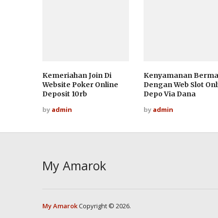
Kemeriahan Join Di
Kenyamanan Berma
Website Poker Online
Dengan Web Slot Onl
Deposit 10rb
Depo Via Dana
by
admin
by
admin
My Amarok
My Amarok
Copyright © 2026.