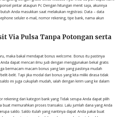
ponsel pintar ataupun Pc Dengan hitungan menit saja, akunnya
g butuh Anda masukkan saat melakukan registrasi. Data – data
lephone seluler e-mail, nomor rekening, tipe bank, nama akun
sit Via Pulsa Tanpa Potongan serta
aru, maka bakal mendapat bonus welcome. Bonus itu pastinya
, Anda dapat mencari ilmu judi dengan menggunakan bekal gratis
 juga bermacam macam bonus yang lain yang pastinya mudah
it-belit. Tapi jika modal dari bonus yang kita miliki dirasa tidak
saldo ini juga cukuplah mudah, ialah dengan kirim uang ke dalam
r rekening dari kategori bank yang Tidak serupa Anda dapat pilih
a buat memurahkan proses transaksi. Lalu jumlah dana yang Anda
rupa saldo. Saldo itulah yang nantinya dapat Anda pakai buat