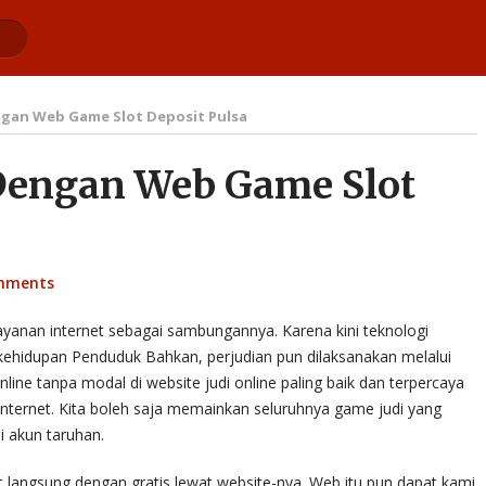
gan Web Game Slot Deposit Pulsa
engan Web Game Slot
mments
anan internet sebagai sambungannya. Karena kini teknologi
kehidupan Penduduk Bahkan, perjudian pun dilaksanakan melalui
nline tanpa modal di website judi online paling baik dan terpercaya
nternet. Kita boleh saja memainkan seluruhnya game judi yang
i akun taruhan.
 langsung dengan gratis lewat website-nya. Web itu pun dapat kami