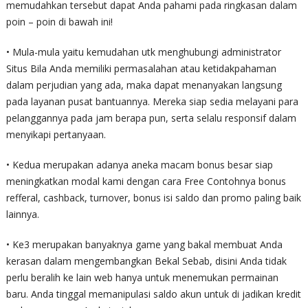
memudahkan tersebut dapat Anda pahami pada ringkasan dalam
poin – poin di bawah ini!
• Mula-mula yaitu kemudahan utk menghubungi administrator
Situs Bila Anda memiliki permasalahan atau ketidakpahaman
dalam perjudian yang ada, maka dapat menanyakan langsung
pada layanan pusat bantuannya. Mereka siap sedia melayani para
pelanggannya pada jam berapa pun, serta selalu responsif dalam
menyikapi pertanyaan.
• Kedua merupakan adanya aneka macam bonus besar siap
meningkatkan modal kami dengan cara Free Contohnya bonus
refferal, cashback, turnover, bonus isi saldo dan promo paling baik
lainnya.
• Ke3 merupakan banyaknya game yang bakal membuat Anda
kerasan dalam mengembangkan Bekal Sebab, disini Anda tidak
perlu beralih ke lain web hanya untuk menemukan permainan
baru. Anda tinggal memanipulasi saldo akun untuk di jadikan kredit