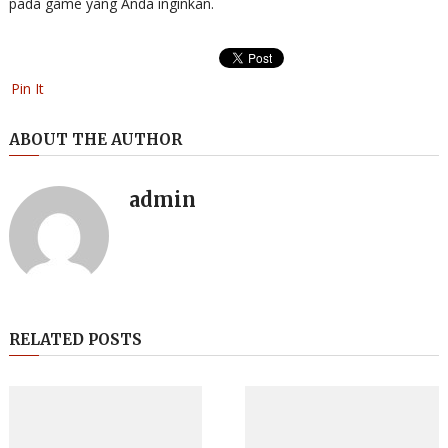
pada game yang Anda inginkan.
Pin It
ABOUT THE AUTHOR
admin
RELATED POSTS