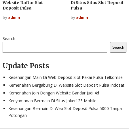
Website Daftar Slot
Di Situs Situs Slot Deposit
Deposit Pulsa
Pulsa
by
admin
by
admin
Search
Search
Update Posts
Kesenangan Main Di Web Deposit Slot Pakai Pulsa Telkomsel
Kemeriahan Bergabung Di Website Slot Deposit Pulsa Indosat
Kemeriahan Join Dengan Website Bandar Judi 4d
Kenyamanan Bermain Di Situs Joker123 Mobile
Kesenangan Bermain Di Web Slot Deposit Pulsa 5000 Tanpa
Potongan