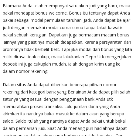
Bilamana Anda telah mempunyai satu akun judi yang baru, maka
bakal mendapat bonus welcome. Bonus itu tentunya dapat Anda
pakai sebagai modal permulaan taruhan. Jadi, Anda dapat belajar
judi dengan memakai modal cuma-cuma tanpa takut kawatir
bakal sebuah kerugian. Dapatkan juga bermacam macam bonus
lainnya yang pastinya mudah didapatkan, karena persyaratan dari
promonya tidak berbelit-belit. Tapi jika modal dari bonus yang kita
miliki dirasa tidak cukup, maka lakukanlah Depo Utk mengerjakan
deposit ini juga cukuplah mudah, ialah dengan kirim uang ke
dalam nomor rekening.
Dalam situs Anda dapat diberikan beberapa pilihan nomor
rekening dari kategori bank yang Berlainan Anda dapat pilih salah
satunya yang sesuai dengan penggunaan bank Anda utk
memurahkan proses transaksi. Lalu jumlah dana yang Anda
kirimkan itu nantinya bakal masuk ke dalam akun yang berupa
saldo. Saldo itulah yang nantinya dapat Anda pakai untuk bekal
dalam permainan judi. Saat Anda menang pun hadiahnya dapat
tersimpan ke dalam akun yang berbentuk saldo tersebut. Dari