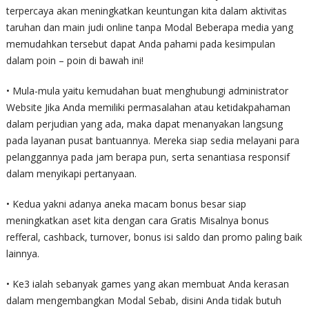
terpercaya akan meningkatkan keuntungan kita dalam aktivitas
taruhan dan main judi online tanpa Modal Beberapa media yang
memudahkan tersebut dapat Anda pahami pada kesimpulan
dalam poin – poin di bawah ini!
• Mula-mula yaitu kemudahan buat menghubungi administrator
Website Jika Anda memiliki permasalahan atau ketidakpahaman
dalam perjudian yang ada, maka dapat menanyakan langsung
pada layanan pusat bantuannya. Mereka siap sedia melayani para
pelanggannya pada jam berapa pun, serta senantiasa responsif
dalam menyikapi pertanyaan.
• Kedua yakni adanya aneka macam bonus besar siap
meningkatkan aset kita dengan cara Gratis Misalnya bonus
refferal, cashback, turnover, bonus isi saldo dan promo paling baik
lainnya.
• Ke3 ialah sebanyak games yang akan membuat Anda kerasan
dalam mengembangkan Modal Sebab, disini Anda tidak butuh