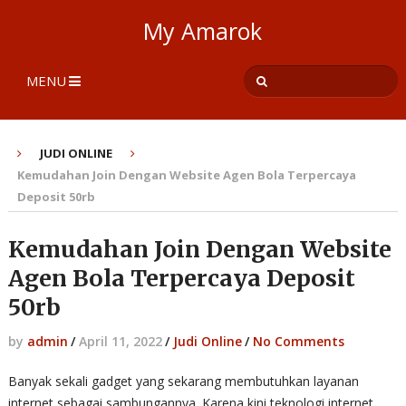
My Amarok
MENU
JUDI ONLINE
Kemudahan Join Dengan Website Agen Bola Terpercaya
Deposit 50rb
Kemudahan Join Dengan Website
Agen Bola Terpercaya Deposit
50rb
by
admin
/
April 11, 2022
/
Judi Online
/
No Comments
Banyak sekali gadget yang sekarang membutuhkan layanan
internet sebagai sambungannya. Karena kini teknologi internet