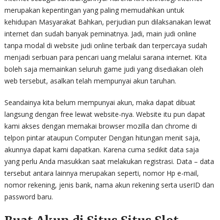
merupakan kepentingan yang paling memudahkan untuk
kehidupan Masyarakat Bahkan, perjudian pun dilaksanakan lewat
internet dan sudah banyak peminatnya. Jadi, main judi online
tanpa modal di website judi online terbaik dan terpercaya sudah
menjadi serbuan para pencari uang melalui sarana internet. Kita
boleh saja memainkan seluruh game judi yang disediakan oleh
web tersebut, asalkan telah mempunyai akun taruhan.
Seandainya kita belum mempunyai akun, maka dapat dibuat
langsung dengan free lewat website-nya. Website itu pun dapat
kami akses dengan memakai browser mozilla dan chrome di
telpon pintar ataupun Computer Dengan hitungan menit saja,
akunnya dapat kami dapatkan. Karena cuma sedikit data saja
yang perlu Anda masukkan saat melakukan registrasi. Data – data
tersebut antara lainnya merupakan seperti, nomor Hp e-mail,
nomor rekening, jenis bank, nama akun rekening serta userID dan
password baru.