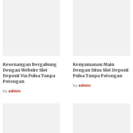
Kesenangan Bergabung
Kenyamanan Main
Dengan Website Slot
Dengan Situs Slot Deposit
Deposit Via Pulsa Tanpa
Pulsa Tanpa Potongan
Potongan
by
admin
by
admin