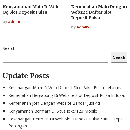
Kenyamanan Main Di Web
Kemudahan Main Dengan
Qq Slot Deposit Pulsa
Website Daftar Slot
Deposit Pulsa
by
admin
by
admin
Search
Search
Update Posts
Kesenangan Main Di Web Deposit Slot Pakai Pulsa Telkomsel
Kemeriahan Bergabung Di Website Slot Deposit Pulsa Indosat
Kemeriahan Join Dengan Website Bandar Judi 4d
Kenyamanan Bermain Di Situs Joker123 Mobile
Kesenangan Bermain Di Web Slot Deposit Pulsa 5000 Tanpa
Potongan