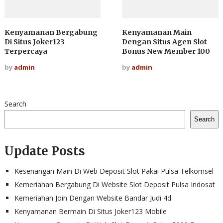
Kenyamanan Bergabung
Kenyamanan Main
Di Situs Joker123
Dengan Situs Agen Slot
Terpercaya
Bonus New Member 100
by
admin
by
admin
Search
Search
Update Posts
Kesenangan Main Di Web Deposit Slot Pakai Pulsa Telkomsel
Kemeriahan Bergabung Di Website Slot Deposit Pulsa Indosat
Kemeriahan Join Dengan Website Bandar Judi 4d
Kenyamanan Bermain Di Situs Joker123 Mobile