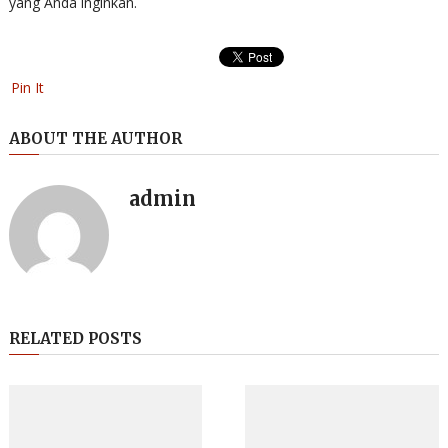
yang Anda inginkan.
Pin It
ABOUT THE AUTHOR
admin
RELATED POSTS