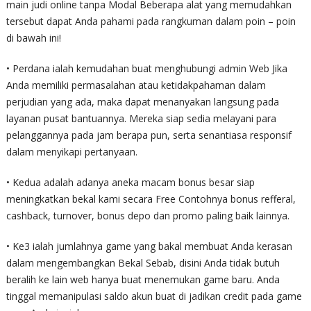
main judi online tanpa Modal Beberapa alat yang memudahkan
tersebut dapat Anda pahami pada rangkuman dalam poin – poin
di bawah ini!
• Perdana ialah kemudahan buat menghubungi admin Web Jika
Anda memiliki permasalahan atau ketidakpahaman dalam
perjudian yang ada, maka dapat menanyakan langsung pada
layanan pusat bantuannya. Mereka siap sedia melayani para
pelanggannya pada jam berapa pun, serta senantiasa responsif
dalam menyikapi pertanyaan.
• Kedua adalah adanya aneka macam bonus besar siap
meningkatkan bekal kami secara Free Contohnya bonus refferal,
cashback, turnover, bonus depo dan promo paling baik lainnya.
• Ke3 ialah jumlahnya game yang bakal membuat Anda kerasan
dalam mengembangkan Bekal Sebab, disini Anda tidak butuh
beralih ke lain web hanya buat menemukan game baru. Anda
tinggal memanipulasi saldo akun buat di jadikan credit pada game