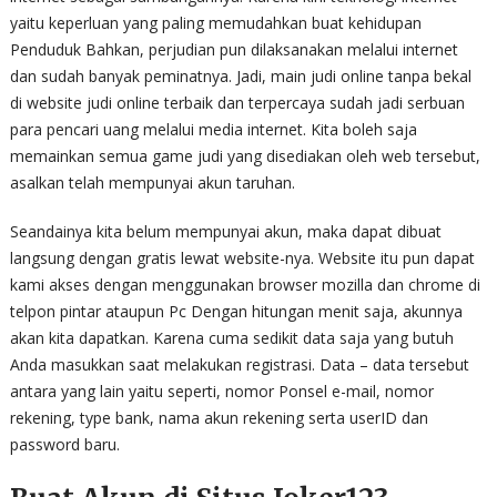
yaitu keperluan yang paling memudahkan buat kehidupan
Penduduk Bahkan, perjudian pun dilaksanakan melalui internet
dan sudah banyak peminatnya. Jadi, main judi online tanpa bekal
di website judi online terbaik dan terpercaya sudah jadi serbuan
para pencari uang melalui media internet. Kita boleh saja
memainkan semua game judi yang disediakan oleh web tersebut,
asalkan telah mempunyai akun taruhan.
Seandainya kita belum mempunyai akun, maka dapat dibuat
langsung dengan gratis lewat website-nya. Website itu pun dapat
kami akses dengan menggunakan browser mozilla dan chrome di
telpon pintar ataupun Pc Dengan hitungan menit saja, akunnya
akan kita dapatkan. Karena cuma sedikit data saja yang butuh
Anda masukkan saat melakukan registrasi. Data – data tersebut
antara yang lain yaitu seperti, nomor Ponsel e-mail, nomor
rekening, type bank, nama akun rekening serta userID dan
password baru.