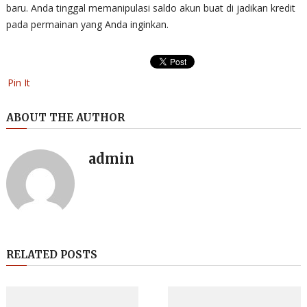
baru. Anda tinggal memanipulasi saldo akun buat di jadikan kredit
pada permainan yang Anda inginkan.
Pin It
ABOUT THE AUTHOR
admin
RELATED POSTS