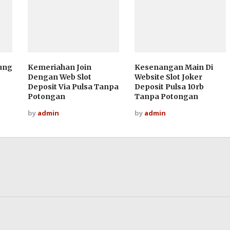
ung
Kemeriahan Join
Kesenangan Main Di
Dengan Web Slot
Website Slot Joker
Deposit Via Pulsa Tanpa
Deposit Pulsa 10rb
Potongan
Tanpa Potongan
by
admin
by
admin