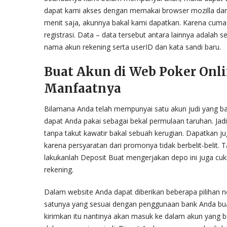
dapat kami akses dengan memakai browser mozilla dan
menit saja, akunnya bakal kami dapatkan. Karena cuma
registrasi. Data – data tersebut antara lainnya adalah 
nama akun rekening serta userID dan kata sandi baru.
Buat Akun di Web Poker Onli
Manfaatnya
Bilamana Anda telah mempunyai satu akun judi yang b
dapat Anda pakai sebagai bekal permulaan taruhan. Jad
tanpa takut kawatir bakal sebuah kerugian. Dapatkan j
karena persyaratan dari promonya tidak berbelit-belit. T
lakukanlah Deposit Buat mengerjakan depo ini juga c
rekening.
Dalam website Anda dapat diberikan beberapa pilihan no
satunya yang sesuai dengan penggunaan bank Anda bua
kirimkan itu nantinya akan masuk ke dalam akun yang be