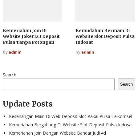
Kemeriahan Join Di
Kemudahan Bermain Di
Website Joker123 Deposit
Website Slot Deposit Pulsa
Pulsa Tanpa Potongan
Indosat
by
admin
by
admin
Search
Search
Update Posts
Kesenangan Main Di Web Deposit Slot Pakai Pulsa Telkomsel
Kemeriahan Bergabung Di Website Slot Deposit Pulsa Indosat
Kemeriahan Join Dengan Website Bandar Judi 4d