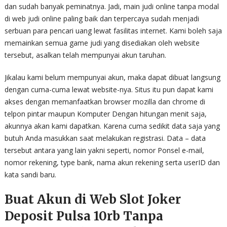
dan sudah banyak peminatnya. Jadi, main judi online tanpa modal
di web judi online paling baik dan terpercaya sudah menjadi
serbuan para pencari uang lewat fasilitas internet. Kami boleh saja
memainkan semua game judi yang disediakan oleh website
tersebut, asalkan telah mempunyai akun taruhan.
Jikalau kami belum mempunyai akun, maka dapat dibuat langsung
dengan cuma-cuma lewat website-nya. Situs itu pun dapat kami
akses dengan memanfaatkan browser mozilla dan chrome di
telpon pintar maupun Komputer Dengan hitungan menit saja,
akunnya akan kami dapatkan. Karena cuma sedikit data saja yang
butuh Anda masukkan saat melakukan registrasi. Data – data
tersebut antara yang lain yakni seperti, nomor Ponsel e-mail,
nomor rekening, type bank, nama akun rekening serta userID dan
kata sandi baru.
Buat Akun di Web Slot Joker
Deposit Pulsa 10rb Tanpa