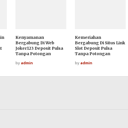
in
Kenyamanan
Kemeriahan
Bergabung Di Web
Bergabung Di Situs Link
t
Joker123 Deposit Pulsa
Slot Deposit Pulsa
Tanpa Potongan
Tanpa Potongan
by
admin
by
admin