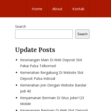
Home
About
Kontak
Search
Search
Update Posts
Kesenangan Main Di Web Deposit Slot
Pakai Pulsa Telkomsel
Kemeriahan Bergabung Di Website Slot
Deposit Pulsa Indosat
Kemeriahan Join Dengan Website Bandar
Judi 4d
Kenyamanan Bermain Di Situs Joker123
Mobile
Kesenangan Bermain Di Web Slot Deposit