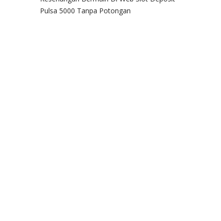
Pulsa 5000 Tanpa Potongan