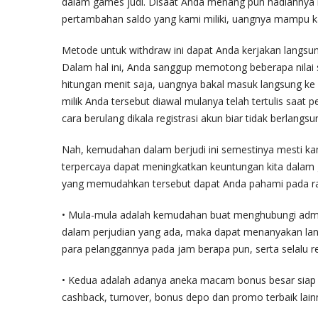
dalam games judi. Disaat Anda menang pun hadiahnya b
pertambahan saldo yang kami miliki, uangnya mampu ka
Metode untuk withdraw ini dapat Anda kerjakan langs
Dalam hal ini, Anda sanggup memotong beberapa nilai sa
hitungan menit saja, uangnya bakal masuk langsung k
milik Anda tersebut diawal mulanya telah tertulis saat p
cara berulang dikala registrasi akun biar tidak berlangsu
Nah, kemudahan dalam berjudi ini semestinya mesti ka
terpercaya dapat meningkatkan keuntungan kita dalam 
yang memudahkan tersebut dapat Anda pahami pada ran
• Mula-mula adalah kemudahan buat menghubungi admi
dalam perjudian yang ada, maka dapat menanyakan lan
para pelanggannya pada jam berapa pun, serta selalu r
• Kedua adalah adanya aneka macam bonus besar siap m
cashback, turnover, bonus depo dan promo terbaik lain